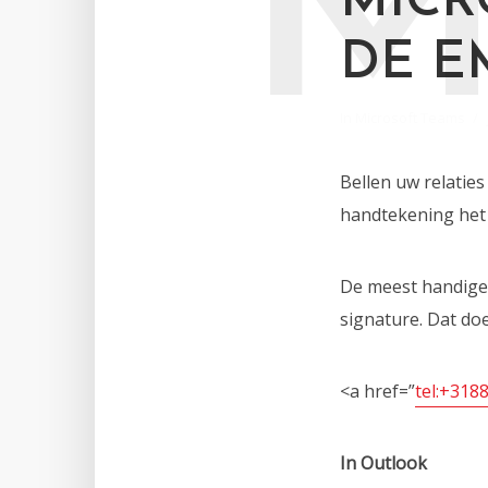
MICR
DE E
In
Microsoft Teams
Bellen uw relatie
handtekening het 
De meest handige 
signature. Dat do
<a href=”
tel:+318
In Outlook