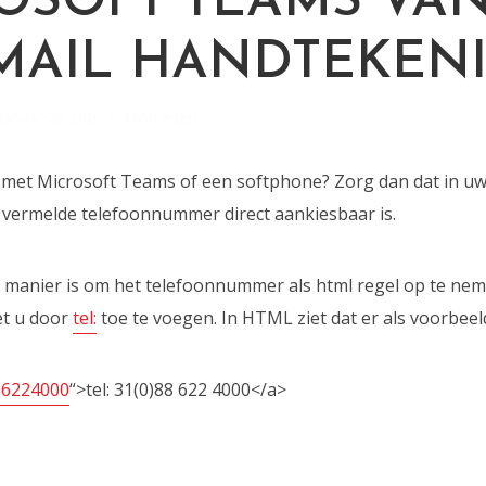
M
OSOFT TEAMS VAN
MAIL HANDTEKEN
januari 28, 2020
1 Min lezen
s met Microsoft Teams of een softphone? Zorg dan dat in uw
vermelde telefoonnummer direct aankiesbaar is.
manier is om het telefoonnummer als html regel op te nem
et u door
tel:
toe te voegen. In HTML ziet dat er als voorbeeld
86224000
“>tel: 31(0)88 622 4000</a>