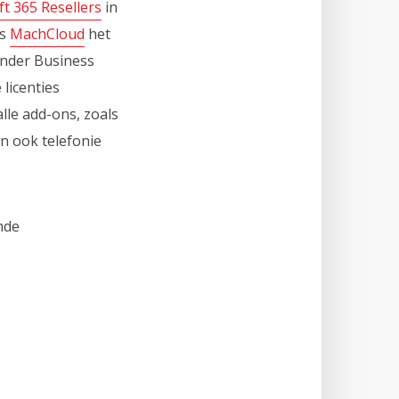
t 365 Resellers
in
is
MachCloud
het
onder Business
licenties
lle add-ons, zoals
n ook telefonie
nde