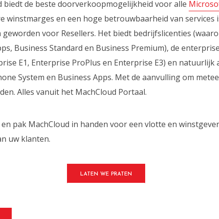
 biedt de beste doorverkoopmogelijkheid voor alle
Microsof
re winstmarges en een hoge betrouwbaarheid van services 
m geworden voor Resellers. Het biedt bedrijfslicenties (waar
pps, Business Standard en Business Premium), de enterprise 
ise E1, Enterprise ProPlus en Enterprise E3) en natuurlijk a
hone System en Business Apps. Met de aanvulling om metee
den. Alles vanuit het MachCloud Portaal.
n en pak MachCloud in handen voor een vlotte en winstgeve
an uw klanten.
LATEN WE PRATEN