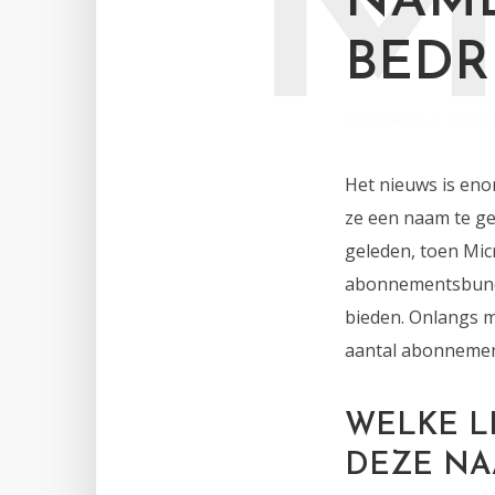
NAME
BEDR
In
Office 365
april 1
Het nieuws is eno
ze een naam te gev
geleden, toen Mic
abonnementsbundel
bieden. Onlangs m
aantal abonnement
WELKE L
DEZE NA