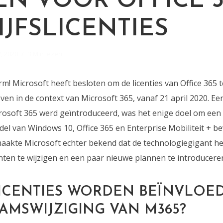
M
N VOOR OFFICE 3
IJFSLICENTIES
7, 2020
3 Min lezen
rm! Microsoft heeft besloten om de licenties van Office 365
en in de context van Microsoft 365, vanaf 21 april 2020. Ee
rosoft 365 werd geïntroduceerd, was het enige doel om een ​​
 van Windows 10, Office 365 en Enterprise Mobiliteit + bev
aakte Microsoft echter bekend dat de technologiegigant he
en te wijzigen en een paar nieuwe plannen te introducere
ICENTIES WORDEN BEÏNVLOE
AMSWIJZIGING VAN M365?