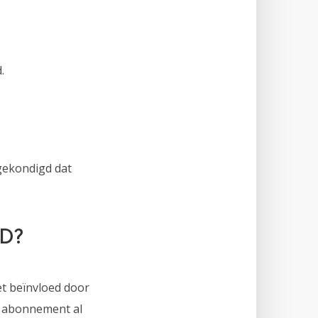
.
ngekondigd dat
D?
et beïnvloed door
w abonnement al