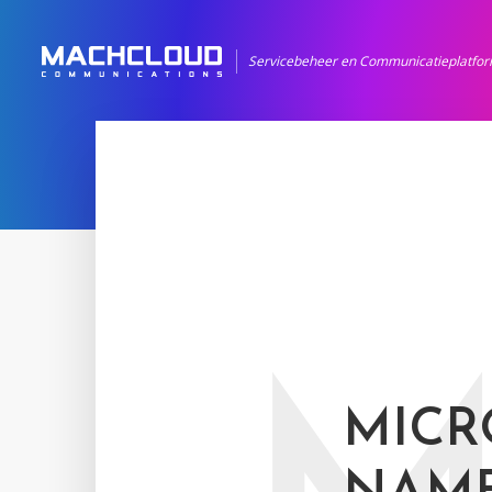
Servicebeheer en Communicatieplatfo
MICR