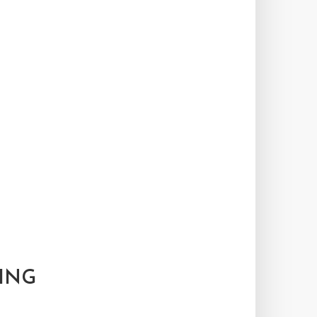
S
ING