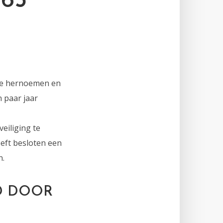
65
 te hernoemen en
n paar jaar
eiliging te
eft besloten een
n.
D DOOR