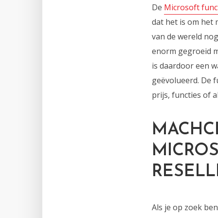
De
Microsoft func
dat het is om het 
van de wereld nog 
enorm gegroeid m
is daardoor een w
geëvolueerd. De fu
prijs, functies o
MACHCL
MICROS
RESELL
Als je op zoek be