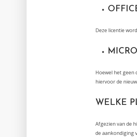
OFFIC
Deze licentie wor
MICRO
Hoewel het geen d
hiervoor de nieuw
WELKE P
Afgezien van de h
de aankondiging v