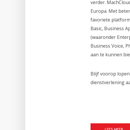
verder. MachCloud
Europa. Met bete
favoriete platfor
Basic, Business A
(waaronder Enterpr
Business Voice, P
aan te kunnen bie
Blijf voorop lope
dienstverlening a
LEES MEER