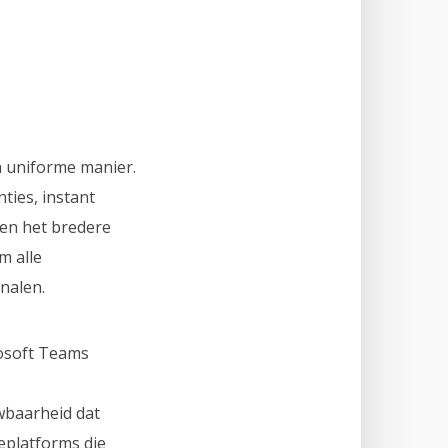
 uniforme manier.
ties, instant
men het bredere
m alle
nalen.
rosoft Teams
wbaarheid dat
eplatforms die