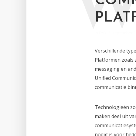
COM
PLAT
In
FAQ
september 1
Verschillende typ
Platformen zoals 
messaging en ande
Unified Communica
communicatie binn
Technologieën zo
maken deel uit va
communicatiesyste
nodig is voor he