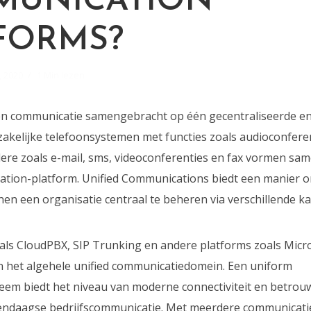
W
MUNICATION
FORMS?
, 2020
1 Min lezen
en communicatie samengebracht op één gecentraliseerde en
zakelijke telefoonsystemen met functies zoals audioconferen
re zoals e-mail, sms, videoconferenties en fax vormen sa
tion-platform. Unified Communications biedt een manier o
en een organisatie centraal te beheren via verschillende ka
als CloudPBX, SIP Trunking en andere platforms zoals Mic
n het algehele unified communicatiedomein. Een uniform
em biedt het niveau van moderne connectiviteit en betrou
dendaagse bedrijfscommunicatie. Met meerdere communicati