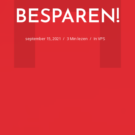
BESPAREN!
september 15, 2021
3 Min lezen
In
VPS