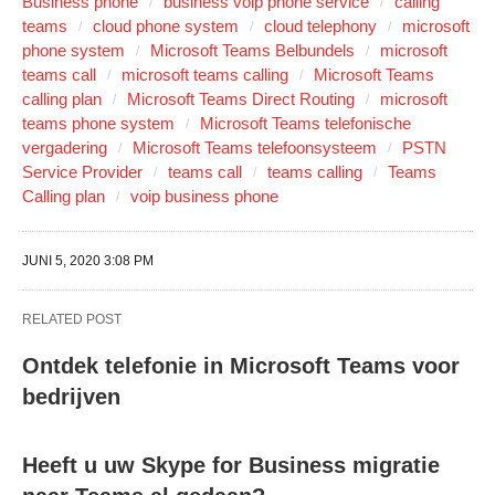
Business phone
business voip phone service
calling
teams
cloud phone system
cloud telephony
microsoft
phone system
Microsoft Teams Belbundels
microsoft
teams call
microsoft teams calling
Microsoft Teams
calling plan
Microsoft Teams Direct Routing
microsoft
teams phone system
Microsoft Teams telefonische
vergadering
Microsoft Teams telefoonsysteem
PSTN
Service Provider
teams call
teams calling
Teams
Calling plan
voip business phone
JUNI 5, 2020 3:08 PM
RELATED POST
Ontdek telefonie in Microsoft Teams voor
bedrijven
Heeft u uw Skype for Business migratie