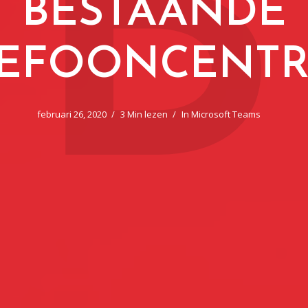
B
BESTAANDE
LEFOONCENTR
februari 26, 2020
3 Min lezen
In
Microsoft Teams